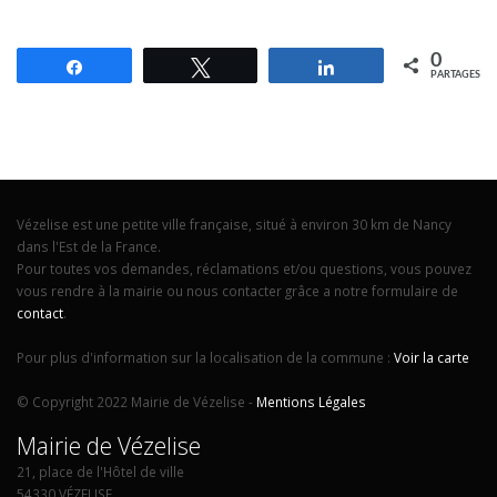
0
Partagez
Tweetez
Partagez
PARTAGES
Vézelise est une petite ville française, situé à environ 30 km de Nancy
dans l'Est de la France.
Pour toutes vos demandes, réclamations et/ou questions, vous pouvez
vous rendre à la mairie ou nous contacter grâce a notre formulaire de
contact
.
Pour plus d'information sur la localisation de la commune :
Voir la carte
© Copyright 2022 Mairie de Vézelise -
Mentions Légales
Mairie de Vézelise
21, place de l'Hôtel de ville
54330 VÉZELISE