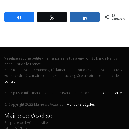
0
Partagez
Tweetez
Partagez
PARTAGES
Vézelise est une petite ville française, situé à environ 30 km de Nancy
dans l'Est de la France.
Pour toutes vos demandes, réclamations et/ou questions, vous pouvez
vous rendre à la mairie ou nous contacter grâce a notre formulaire de
contact
.
Pour plus d'information sur la localisation de la commune :
Voir la carte
© Copyright 2022 Mairie de Vézelise -
Mentions Légales
Mairie de Vézelise
21, place de l'Hôtel de ville
54330 VÉZELISE