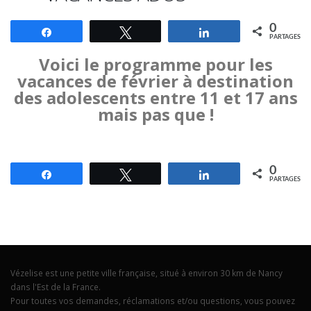
0
Partagez
Tweetez
Partagez
PARTAGES
Voici le programme pour les
vacances de février à destination
des adolescents entre 11 et 17 ans
mais pas que !
0
Partagez
Tweetez
Partagez
PARTAGES
Vézelise est une petite ville française, situé à environ 30 km de Nancy
dans l'Est de la France.
Pour toutes vos demandes, réclamations et/ou questions, vous pouvez