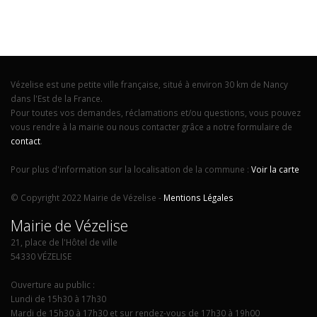
Vézelise est une petite ville française, situé à environ 30 km de Nancy
dans l'Est de la France.
Pour toutes vos demandes, réclamations et/ou questions, vous pouvez
vous rendre à la mairie ou nous contacter grâce a notre formulaire de
contact
.
Pour plus d'information sur la localisation de la commune :
Voir la carte
© Copyright 2022 Mairie de Vézelise -
Mentions Légales
Mairie de Vézelise
21, place de l'Hôtel de ville
54330 VÉZELISE
Ouverture au public :
Lundi de 15h30 à 17h30
Mardi de 15h30 à 17h30 et sur rendez-vous de 17h30 à 19h00