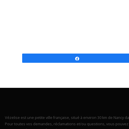
Partagez
Vézelise est une petite ville française, situé à environ 30 km de Nancy dan
Pour toutes vos demandes, réclamations et/ou questions, vous pouvez 