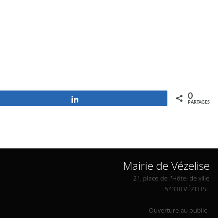
0
Partagez
PARTAGES
Mairie de Vézelise
21, place de l'Hôtel de ville
54330 VÉZELISE
Ouverture au public :