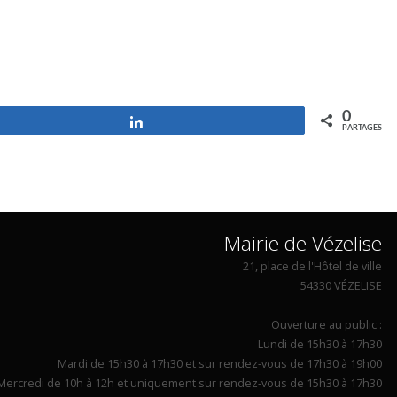
0
Partagez
PARTAGES
Mairie de Vézelise
21, place de l'Hôtel de ville
54330 VÉZELISE
Ouverture au public :
Lundi de 15h30 à 17h30
Mardi de 15h30 à 17h30 et sur rendez-vous de 17h30 à 19h00
Mercredi de 10h à 12h et uniquement sur rendez-vous de 15h30 à 17h30