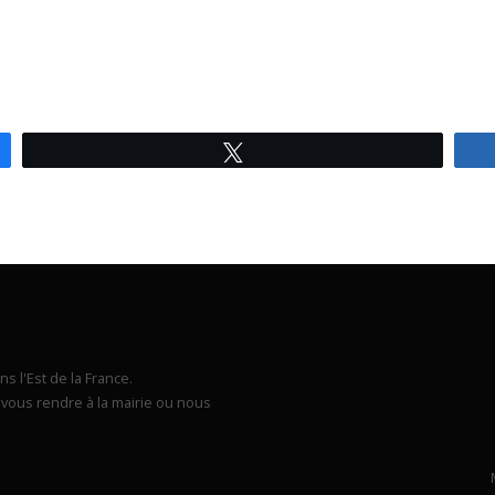
Tweetez
s l'Est de la France.
vous rendre à la mairie ou nous