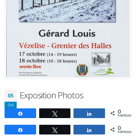
Exposition Photos
05
Oct
0
Partagez
Tweetez
Partagez
PARTAGES
0
Partagez
Tweetez
Partagez
PARTAGES