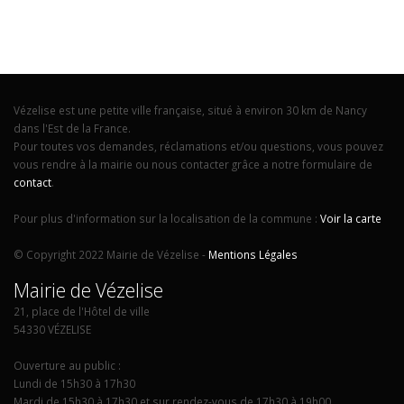
Vézelise est une petite ville française, situé à environ 30 km de Nancy
dans l'Est de la France.
Pour toutes vos demandes, réclamations et/ou questions, vous pouvez
vous rendre à la mairie ou nous contacter grâce a notre formulaire de
contact
.
Pour plus d'information sur la localisation de la commune :
Voir la carte
© Copyright 2022 Mairie de Vézelise -
Mentions Légales
Mairie de Vézelise
21, place de l'Hôtel de ville
54330 VÉZELISE
Ouverture au public :
Lundi de 15h30 à 17h30
Mardi de 15h30 à 17h30 et sur rendez-vous de 17h30 à 19h00