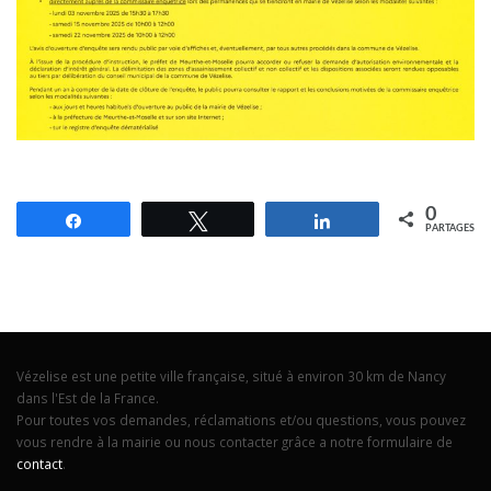
0
Partagez
Tweetez
Partagez
PARTAGES
Vézelise est une petite ville française, situé à environ 30 km de Nancy
dans l'Est de la France.
Pour toutes vos demandes, réclamations et/ou questions, vous pouvez
vous rendre à la mairie ou nous contacter grâce a notre formulaire de
contact
.