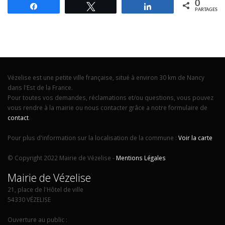
0
Partagez
Tweetez
Partagez
PARTAGES
Vézelise est une petite ville française, situé à environ 30 km de Nancy
dans l'Est de la France.
Pour toutes vos demandes, réclamations et/ou questions, vous pouvez
vous rendre à la mairie ou nous contacter grâce a notre formulaire de
contact
.
Pour plus d'information sur la localisation de la commune :
Voir la carte
© Copyright 2022 Mairie de Vézelise -
Mentions Légales
Mairie de Vézelise
21, place de l'Hôtel de ville
54330 VÉZELISE
Ouverture au public :