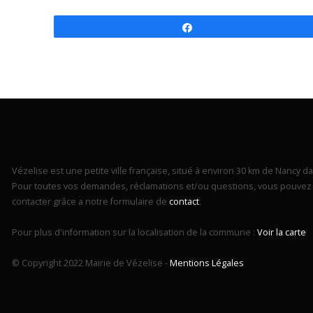
Partagez
Vézelise est une petite ville française, situé à environ 30 km de Nancy dan
Pour toutes vos demandes, réclamations et/ou questions, vous pouvez 
contacter grâce a notre formulaire de
contact
.
Pour plus d'information sur la localisation de la commune :
Voir la carte
© Copyright 2022 Mairie de Vézelise -
Mentions Légales