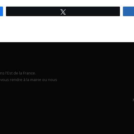
Tweetez
s l'Est de la France.
vous rendre à la mairie ou nous