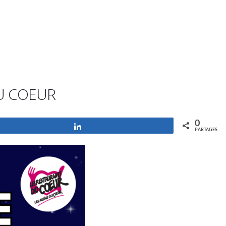
DU COEUR
0
Partagez
PARTAGES