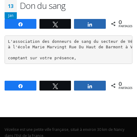
Don du sang
13
Jan
0
Partagez
Tweetez
Partagez
PARTAGES
L'association des donneurs de sang du secteur de Véze
à l'école Marie Marvingt Rue Du Haut de Barmont à Véz
comptant sur votre présence,
0
Partagez
Tweetez
Partagez
PARTAGES
Vézelise est une petite ville française, situé à environ 30 km de Nancy
dans l'Est de la France.