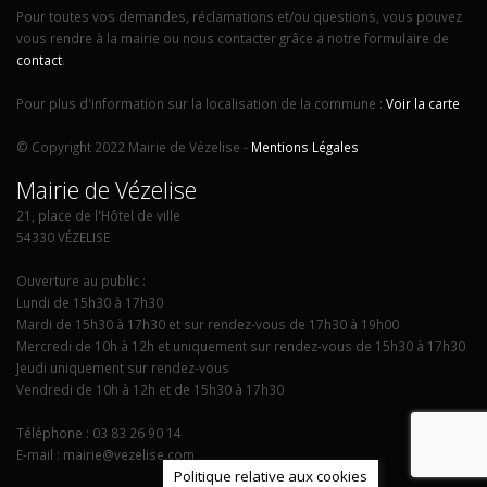
Pour toutes vos demandes, réclamations et/ou questions, vous pouvez
vous rendre à la mairie ou nous contacter grâce a notre formulaire de
contact
.
Pour plus d'information sur la localisation de la commune :
Voir la carte
© Copyright 2022 Mairie de Vézelise -
Mentions Légales
Mairie de Vézelise
21, place de l'Hôtel de ville
54330 VÉZELISE
Ouverture au public :
Lundi de 15h30 à 17h30
Mardi de 15h30 à 17h30 et sur rendez-vous de 17h30 à 19h00
Mercredi de 10h à 12h et uniquement sur rendez-vous de 15h30 à 17h30
Jeudi uniquement sur rendez-vous
Vendredi de 10h à 12h et de 15h30 à 17h30
Téléphone : 03 83 26 90 14
E-mail : mairie@vezelise.com
Politique relative aux cookies