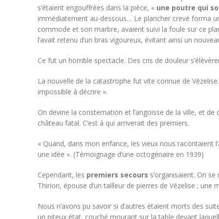
s’étaient engouffrées dans la pièce, «
une poutre qui sou
immédiatement au-dessous… Le plancher crevé forma une e
commode et son marbre, avaient suivi la foule sur ce plan i
l’avait retenu d’un bras vigoureux, évitant ainsi un nouve
Ce fut un horrible spectacle. Des cris de douleur s’élèvè
La nouvelle de la catastrophe fut vite connue de Vézelise. 
impossible à décrire ».
On devine la consternation et l’angoisse de la ville, et de
château fatal. C’est à qui arriverait des premiers.
« Quand, dans mon enfance, les vieux nous racontaient l’acc
une idée ». (Témoignage d’une octogénaire en 1939)
Cependant, les
premiers secours
s’organisaient. On se
Thirion, épouse d’un tailleur de pierres de Vézelise ; 
Nous n’avons pu savoir si d’autres étaient morts des suit
un piteux état, couché mourant sur la table devant laquelle