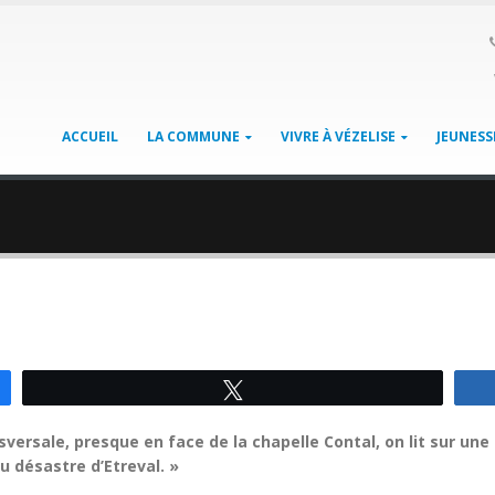
ACCUEIL
LA COMMUNE
VIVRE À VÉZELISE
JEUNESS
Tweetez
nsversale, presque en face de la chapelle Contal, on lit sur une
du désastre d’Etreval. »