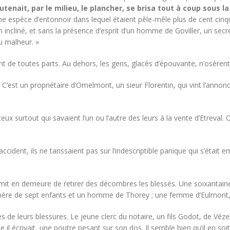
tenait, par le milieu, le plancher, se brisa tout à coup sous l
spèce d’entonnoir dans lequel étaient pêle-mêle plus de cent cinqua
ncliné, et sans la présence d’esprit d’un homme de Goviller, un secrétai
au malheur. »
rent de toutes parts. Au dehors, les gens, glacés d’épouvante, n’osère
C’est un propriétaire d’Omelmont, un sieur Florentin, qui vint l’annonce
 ceux surtout qui savaient l’un ou l’autre des leurs à la vente d’Etreval
ident, ils ne tarissaient pas sur l’indescriptible panique qui s’était e
 mit en demeure de retirer des décombres les blessés. Une soixantai
une mère de sept enfants et un homme de Thorey ; une femme d’Eulmont
es de leurs blessures. Le jeune clerc du notaire, un fils Godot, de Vé
 il écrivait, une poutre pesant sur son dos. Il semble bien qu’il en soi