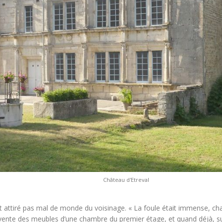
Château d'Etreval
vait attiré pas mal de monde du voisinage. « La foule était immense,
a vente des meubles d’une chambre du premier étage, et quand déjà, sur 