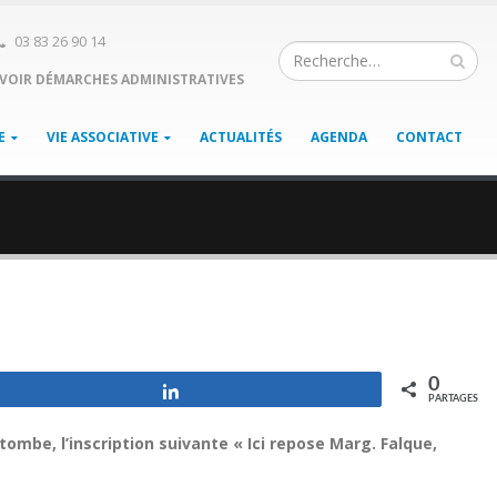
03 83 26 90 14
VOIR DÉMARCHES ADMINISTRATIVES
E
VIE ASSOCIATIVE
ACTUALITÉS
AGENDA
CONTACT
0
Partagez
PARTAGES
 tombe, l’inscription suivante « Ici repose Marg. Falque,