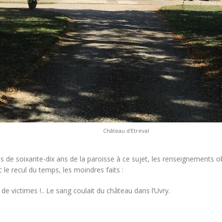
Château d'Etreval
 de soixante-dix ans de la paroisse à ce sujet, les renseignements o
c le recul du temps, les moindres faits :
e de victimes !.. Le sang coulait du château dans l’Uvry.