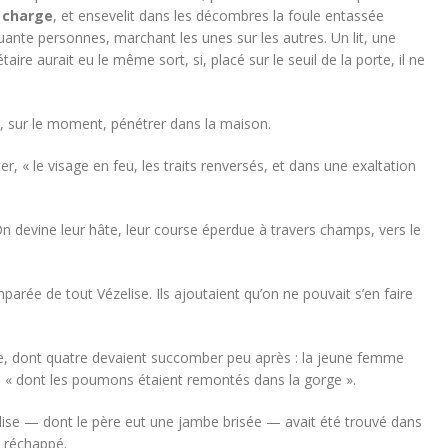
a charge
, et ensevelit dans les décombres la foule entassée
nte personnes, marchant les unes sur les autres. Un lit, une
re aurait eu le même sort, si, placé sur le seuil de la porte, il ne
nt, sur le moment, pénétrer dans la maison.
r, « le visage en feu, les traits renversés, et dans une exaltation
. On devine leur hâte, leur course éperdue à travers champs, vers le
mparée de tout Vézelise. Ils ajoutaient qu’on ne pouvait s’en faire
ne, dont quatre devaient succomber peu après : la jeune femme
, « dont les poumons étaient remontés dans la gorge ».
zelise — dont le père eut une jambe brisée — avait été trouvé dans
t réchappé.