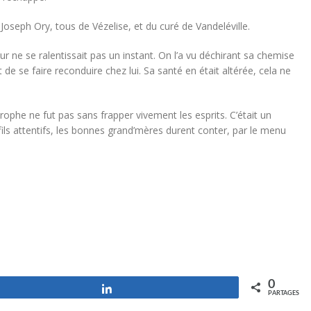
eph Ory, tous de Vézelise, et du curé de Vandeléville.
r ne se ralentissait pas un instant. On l’a vu déchirant sa chemise
 de se faire reconduire chez lui. Sa santé en était altérée, cela ne
trophe ne fut pas sans frapper vivement les esprits. C’était un
ils attentifs, les bonnes grand’mères durent conter, par le menu
0
Partagez
PARTAGES