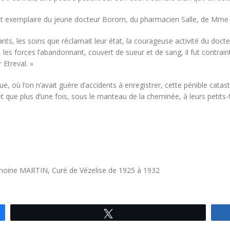
 exemplaire du jeune docteur Borom, du pharmacien Salle, de Mme Jos
ts, les soins que réclamait leur état, la courageuse activité du docteu
les forces l’abandonnant, couvert de sueur et de sang, il fut contraint
 Etreval. »
e, où l’on n’avait guère d’accidents à enregistrer, cette pénible catas
que plus d’une fois, sous le manteau de la cheminée, à leurs petits-f
anoine MARTIN, Curé de Vézelise de 1925 à 1932
Tweetez