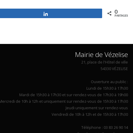
0
Partagez
PARTAGES
Mairie de Vézelise
21, place de l'Hôtel de ville
54330 VÉZELISE
Ouverture au public :
Lundi de 15h30 à 17h30
Mardi de 15h30 à 17h30 et sur rendez-vous de 17h30 à 19h00
Mercredi de 10h à 12h et uniquement sur rendez-vous de 15h30 à 17h30
Jeudi uniquement sur rendez-vous
Vendredi de 10h à 12h et de 15h30 à 17h30
Téléphone : 03 83 26 90 14