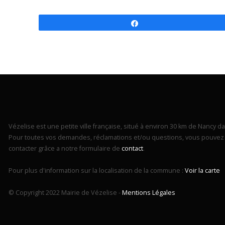
Partagez
Vézelise est une petite ville française, situé à environ 30 km de Nancy dan
Pour toutes vos demandes, réclamations et/ou questions, vous pouvez 
contacter grâce a notre formulaire de
contact
.
Pour plus d'information sur la localisation de la commune :
Voir la carte
© Copyright 2022 Mairie de Vézelise -
Mentions Légales