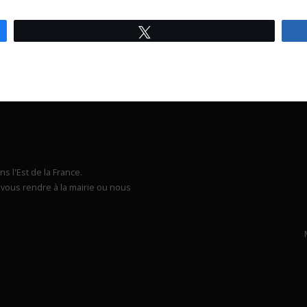
Tweetez
s l'Est de la France.
vous rendre à la mairie ou nous