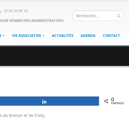
03 83 26 90 14
VOIR DÉMARCHES ADMINISTRATIVES
E
VIE ASSOCIATIVE
ACTUALITÉS
AGENDA
CONTACT
0
Partagez
PARTAGES
s du Brénon et de l’Uvry.