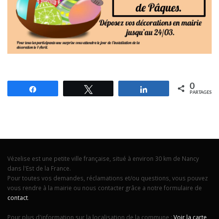
0
Partagez
Tweetez
Partagez
PARTAGES
Vézelise est une petite ville française, situé à environ 30 km de Nancy
dans l'Est de la France.
Pour toutes vos demandes, réclamations et/ou questions, vous pouvez
vous rendre à la mairie ou nous contacter grâce a notre formulaire de
contact
.
Pour plus d'information sur la localisation de la commune :
Voir la carte