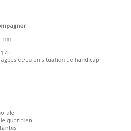
compagner
irmin
à 17h
 âgées et/ou en situation de handicap
morale
 le quotidien
stantes