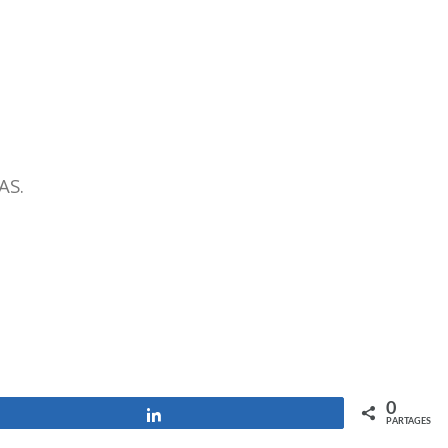
AS.
0
Partagez
PARTAGES