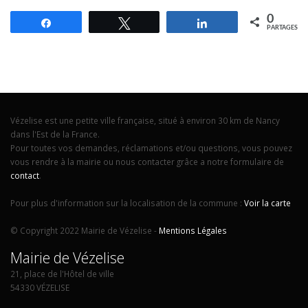
0
Partagez
Tweetez
Partagez
PARTAGES
Vézelise est une petite ville française, situé à environ 30 km de Nancy
dans l'Est de la France.
Pour toutes vos demandes, réclamations et/ou questions, vous pouvez
vous rendre à la mairie ou nous contacter grâce a notre formulaire de
contact
.
Pour plus d'information sur la localisation de la commune :
Voir la carte
© Copyright 2022 Mairie de Vézelise -
Mentions Légales
Mairie de Vézelise
21, place de l'Hôtel de ville
54330 VÉZELISE