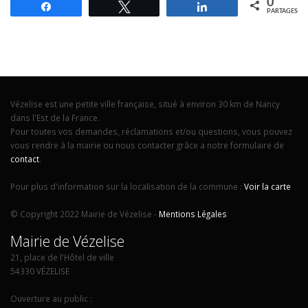
0
Partagez
Tweetez
Partagez
PARTAGES
Vézelise est une petite ville française, situé à environ 30 km de Nancy
dans l'Est de la France.
Pour toutes vos demandes, réclamations et/ou questions, vous pouvez
vous rendre à la mairie ou nous contacter grâce a notre formulaire de
contact
.
Pour plus d'information sur la localisation de la commune :
Voir la carte
© Copyright 2022 Mairie de Vézelise -
Mentions Légales
Mairie de Vézelise
21, place de l'Hôtel de ville
54330 VÉZELISE
Ouverture au public :