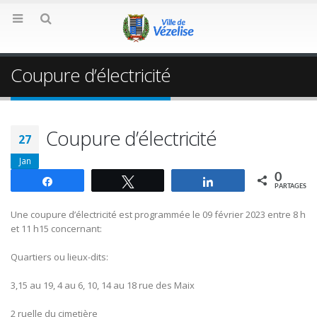
Coupure d’électricité
Coupure d’électricité
27
Jan
0
Partagez
Tweetez
Partagez
PARTAGES
Une coupure d’électricité est programmée le 09 février 2023 entre 8 h
et 11 h15 concernant:
Quartiers ou lieux-dits:
3,15 au 19, 4 au 6, 10, 14 au 18 rue des Maix
2 ruelle du cimetière