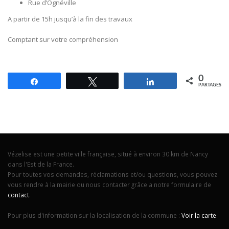
Rue d’Ognéville
A partir de 15h jusqu’à la fin des travaux
Comptant sur votre compréhension
0
Partagez
Tweetez
Partagez
PARTAGES
Vézelise est une petite ville française, situé à environ 30 km de Nancy
dans l'Est de la France.
Pour toutes vos demandes, réclamations et/ou questions, vous pouvez
vous rendre à la mairie ou nous contacter grâce a notre formulaire de
contact
.
Pour plus d'information sur la localisation de la commune :
Voir la carte