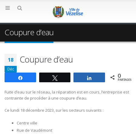
Coupure d’eau
Coupure d’eau
18
Déc
0
Partagez
Tweetez
Partagez
PARTAGES
Fuite d’eau sur le réseau, la réparation est en cours, l’entreprise est
contrainte de procéder à une coupure d’eau.
Ce lundi 18 décembre 2023, sur les secteurs suivants :
Centre ville
Rue de Vaudémont