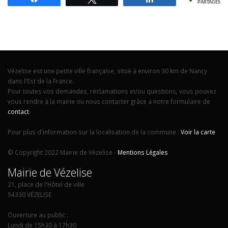
PARTAGES
Vézelise est une petite ville française, situé à environ 30 km de Nancy
dans l'Est de la France.
Pour toutes vos demandes, réclamations et/ou questions, vous pouvez
vous rendre à la mairie ou nous contacter grâce a notre formulaire de
contact
.
Pour plus d'information sur la localisation de la commune :
Voir la carte
© Copyright 2022 Mairie de Vézelise -
Mentions Légales
Mairie de Vézelise
21, place de l'Hôtel de ville
54330 VÉZELISE
Ouverture au public :
Lundi de 15h30 à 17h30