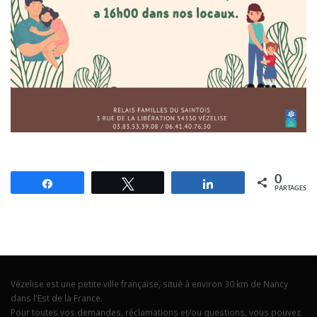
0
Partagez
Tweetez
Partagez
PARTAGES
Vézelise est une petite ville française, situé à environ 30 km de Nancy
dans l'Est de la France.
Pour toutes vos demandes, réclamations et/ou questions, vous pouvez