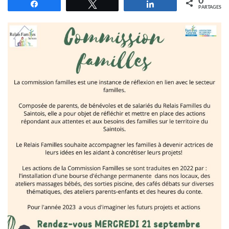
0
Partagez
Tweetez
Partagez
PARTAGES