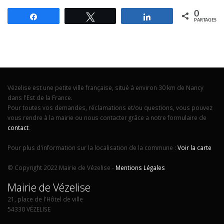
0
Partagez
Tweetez
Partagez
PARTAGES
Vézelise est une petite ville française, situé à environ 30 km de Nancy
dans l'Est de la France.
Pour toutes vos demandes, réclamations et/ou questions, vous pouvez
vous rendre à la mairie ou nous contacter grâce a notre formulaire de
contact
.
Pour plus d'information sur la localisation de la commune :
Voir la carte
© Copyright 2022 Mairie de Vézelise -
Mentions Légales
Mairie de Vézelise
21, place de l'Hôtel de ville
54330 VÉZELISE