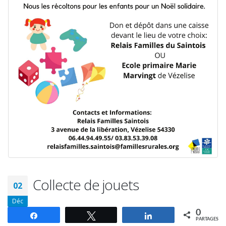
Collecte de jouets
02
Déc
0
Partagez
Tweetez
Partagez
PARTAGES