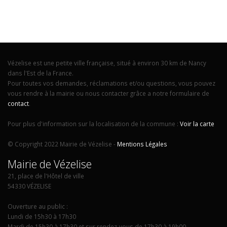
Vézelise est une petite ville française, situé à environ 30 km de Nancy
dans l'Est de la France.
Pour toutes vos demandes, réclamations et/ou questions, vous pouvez
vous rendre à la mairie ou nous contacter grâce a notre formulaire de
contact
.
Pour plus d'information sur la localisation de la commune :
Voir la carte
© Copyright 2022 Mairie de Vézelise -
Mentions Légales
Mairie de Vézelise
21, place de l'Hôtel de ville
54330 VÉZELISE
Ouverture au public :
Lundi de 15h30 à 17h30
Mardi de 15h30 à 17h30 et sur rendez-vous de 17h30 à 19h00