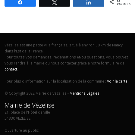
0
Partagez
Tweetez
Partagez
PARTAGES
Vézelise est une petite ville française, situé à environ 30 km de Nancy
dans l'Est de la France.
Pour toutes vos demandes, réclamations et/ou questions, vous pouvez
vous rendre à la mairie ou nous contacter grâce a notre formulaire de
contact
.
Pour plus d'information sur la localisation de la commune :
Voir la carte
© Copyright 2022 Mairie de Vézelise -
Mentions Légales
Mairie de Vézelise
21, place de l'Hôtel de ville
54330 VÉZELISE
Ouverture au public :