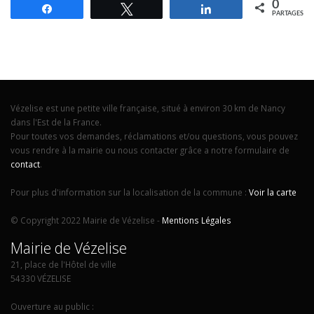
0
Partagez
Tweetez
Partagez
PARTAGES
Vézelise est une petite ville française, situé à environ 30 km de Nancy
dans l'Est de la France.
Pour toutes vos demandes, réclamations et/ou questions, vous pouvez
vous rendre à la mairie ou nous contacter grâce a notre formulaire de
contact
.
Pour plus d'information sur la localisation de la commune :
Voir la carte
© Copyright 2022 Mairie de Vézelise -
Mentions Légales
Mairie de Vézelise
21, place de l'Hôtel de ville
54330 VÉZELISE
Ouverture au public :