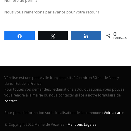
Numéro de permis
Nous vous remercions par avance pour votre retour !
0
Partagez
Tweetez
Partagez
PARTAGES
Vézelise est une petite ville française, situé à environ 30 km de Nancy
dans l'Est de la France.
Pour toutes vos demandes, réclamations et/ou questions, vous pouvez
vous rendre à la mairie ou nous contacter grâce a notre formulaire de
contact
.
Pour plus d'information sur la localisation de la commune :
Voir la carte
© Copyright 2022 Mairie de Vézelise -
Mentions Légales