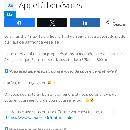
Appel à bénévoles
24
Mar
0
Partagez
Tweetez
Partagez
PARTAGES
Le dimanche 13 avril aura lieu le Trail du Saintois, au départ du stade
du Haut de Barmont à Vézelise.
3 parcours adultes sont proposés dans la matinée (21.5km, 12km et
5km), ainsi que 2 parcours enfants et ados (2.7km et 800m).
Vous êtes déjà inscrit, ou prévoyez de courir ce matin-là ?
Parfait, ne changez rien
On vous souhaite un bon entraînement et nous serons ravis de
vous encourager lors de votre course le jour J
Et si vous n’avez pas encore effectué votre inscription, c’est ici
:
https://www.wanatime.fr/trail-du-saintois
Vous ne souhaitez pas courir ?