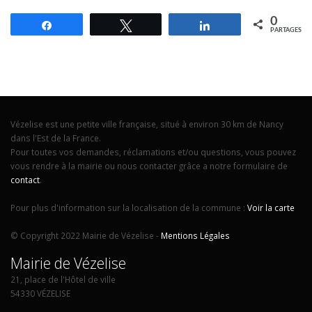
0
Partagez
Tweetez
Partagez
PARTAGES
Vézelise est une petite ville française, situé à environ 30 km de Nancy
dans l'Est de la France.
Pour toutes vos demandes, réclamations et/ou questions, vous pouvez
vous rendre à la mairie ou nous contacter grâce a notre formulaire de
contact
.
Pour plus d'information sur la localisation de la commune :
Voir la carte
© Copyright 2022 Mairie de Vézelise -
Mentions Légales
Mairie de Vézelise
21, place de l'Hôtel de ville
54330 VÉZELISE