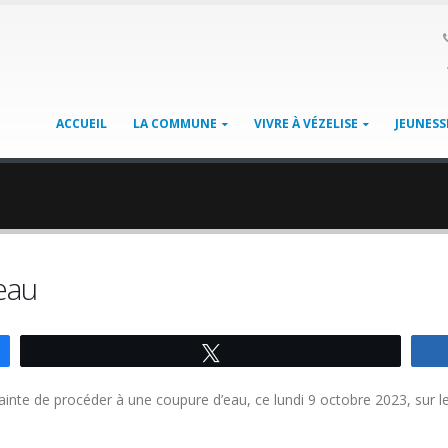
ACCUEIL
LA COMMUNE
VIVRE À VÉZELISE
JEUNESS
eau
Tweetez
ainte de procéder à une coupure d’eau, ce lundi 9 octobre 2023, sur le c