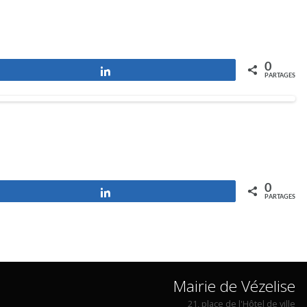
0
Partagez
PARTAGES
0
Partagez
PARTAGES
Mairie de Vézelise
21, place de l'Hôtel de ville