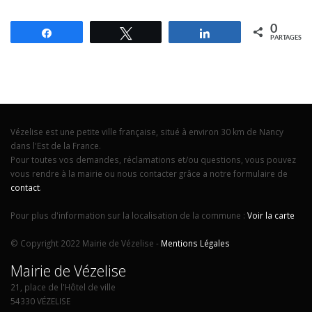
0
Partagez
Tweetez
Partagez
PARTAGES
Vézelise est une petite ville française, situé à environ 30 km de Nancy
dans l'Est de la France.
Pour toutes vos demandes, réclamations et/ou questions, vous pouvez
vous rendre à la mairie ou nous contacter grâce a notre formulaire de
contact
.
Pour plus d'information sur la localisation de la commune :
Voir la carte
© Copyright 2022 Mairie de Vézelise -
Mentions Légales
Mairie de Vézelise
21, place de l'Hôtel de ville
54330 VÉZELISE