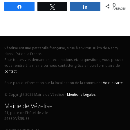
0
Partagez
Tweetez
Partagez
PARTAGES
Vézelise est une petite ville française, situé à environ 30 km de Nancy
dans l'Est de la France.
Pour toutes vos demandes, réclamations et/ou questions, vous pouvez
vous rendre à la mairie ou nous contacter grâce a notre formulaire de
contact
.
Pour plus d'information sur la localisation de la commune :
Voir la carte
© Copyright 2022 Mairie de Vézelise -
Mentions Légales
Mairie de Vézelise
21, place de l'Hôtel de ville
54330 VÉZELISE
Ouverture au public :