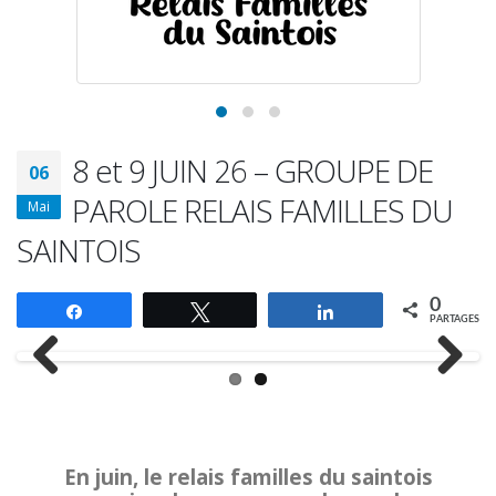
8 et 9 JUIN 26 – GROUPE DE
06
PAROLE RELAIS FAMILLES DU
Mai
SAINTOIS
0
Partagez
Tweetez
Partagez
PARTAGES
Previous
Next
En juin, le relais familles du saintois
organise deux groupes de parole
: