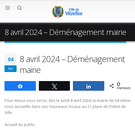
8 avril 2024 – Déménagement mairie
8 avril 2024 – Déménagement
04
mairie
Avr
0
Partagez
Tweetez
Partagez
PARTAGES
Pour mieux vous servir, dés le lundi 8 avril 2024, la mairie de Vézelise
vous accueille dans ses nouveaux locaux au 21 place de l’Hôtel de
Ville.
Accueil du public: