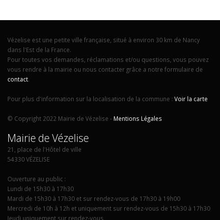
Vézelise est une petite ville française, situé à environ 30 km de Nancy
dans l'Est de la France.
Pour toutes vos demandes, réclamations et/ou questions, vous pouvez
vous rendre à la mairie ou nous contacter grâce a notre formulaire de
contact
.
Pour plus d'information sur la localisation de la commune :
Voir la carte
© Copyright 2022 Mairie de Vézelise -
Mentions Légales
Mairie de Vézelise
21, place de l'Hôtel de ville
54330 VÉZELISE
Ouverture au public :
Lundi de 15h30 à 17h30
Mardi de 15h30 à 17h30 et sur rendez-vous de 17h30 à 19h00
Mercredi de 10h à 12h et uniquement sur rendez-vous de 15h30 à 17h30
Jeudi uniquement sur rendez-vous