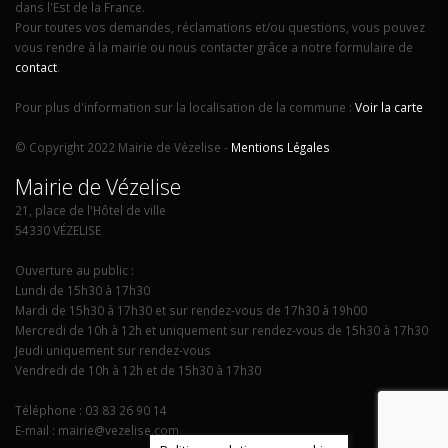
dans l'Est de la France.
Pour toutes vos demandes, réclamations et/ou questions, vous pouvez
vous rendre à la mairie ou nous contacter grâce a notre formulaire de
contact
.
Pour plus d'information sur la localisation de la commune :
Voir la carte
© Copyright 2022 Mairie de Vézelise -
Mentions Légales
Mairie de Vézelise
21, place de l'Hôtel de ville
54330 VÉZELISE
Ouverture au public :
Lundi de 15h30 à 17h30
Mardi de 15h30 à 17h30 et sur rendez-vous de 17h30 à 19h00
Mercredi de 10h à 12h et uniquement sur rendez-vous de 15h30 à 17h30
Jeudi uniquement sur rendez-vous
Vendredi de 10h à 12h et de 15h30 à 17h30
Téléphone : 03 83 26 90 14
E-mail : mairie@vezelise.com