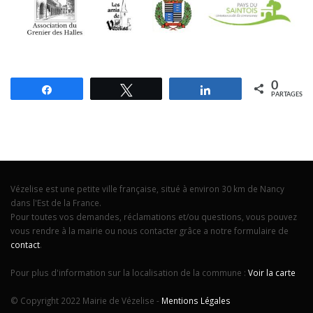
0
Partagez
Tweetez
Partagez
PARTAGES
Vézelise est une petite ville française, situé à environ 30 km de Nancy
dans l'Est de la France.
Pour toutes vos demandes, réclamations et/ou questions, vous pouvez
vous rendre à la mairie ou nous contacter grâce a notre formulaire de
contact
.
Pour plus d'information sur la localisation de la commune :
Voir la carte
© Copyright 2022 Mairie de Vézelise -
Mentions Légales