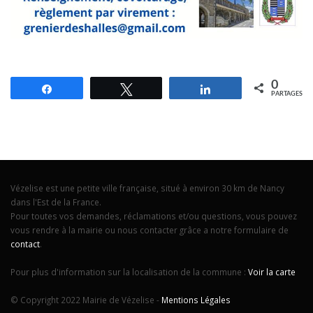
0
Partagez
Tweetez
Partagez
PARTAGES
Vézelise est une petite ville française, situé à environ 30 km de Nancy
dans l'Est de la France.
Pour toutes vos demandes, réclamations et/ou questions, vous pouvez
vous rendre à la mairie ou nous contacter grâce a notre formulaire de
contact
.
Pour plus d'information sur la localisation de la commune :
Voir la carte
© Copyright 2022 Mairie de Vézelise -
Mentions Légales