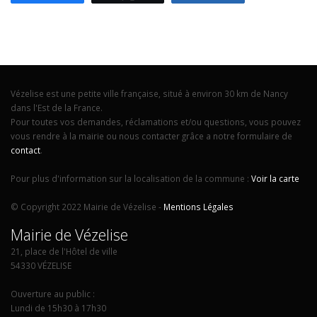
Vézelise est une petite ville française, situé à environ 30 km de Nancy
dans l'Est de la France.
Pour toutes vos demandes, réclamations et/ou questions, vous pouvez
vous rendre à la mairie ou nous contacter grâce a notre formulaire de
contact
.
Pour plus d'information sur la localisation de la commune :
Voir la carte
© Copyright 2022 Mairie de Vézelise -
Mentions Légales
Mairie de Vézelise
21, place de l'Hôtel de ville
54330 VÉZELISE
Ouverture au public :
Lundi de 15h30 à 17h30