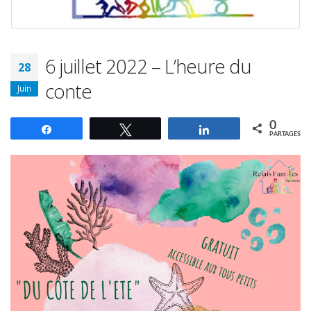
6 juillet 2022 – L’heure du
28
conte
Juin
0
Partagez
Tweetez
Partagez
PARTAGES