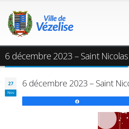
6 décembre 2023 – Saint Nicolas
6 décembre 2023 – Saint Nic
27
Nov
Partagez