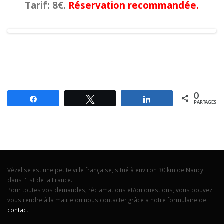
Tarif: 8€.
Réservation recommandée.
0
Partagez
Tweetez
Partagez
PARTAGES
Vézelise est une petite ville française, situé à environ 30 km de Nancy
dans l'Est de la France.
Pour toutes vos demandes, réclamations et/ou questions, vous pouvez
vous rendre à la mairie ou nous contacter grâce a notre formulaire de
contact
.