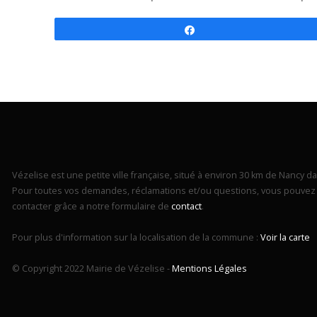
Partagez
Vézelise est une petite ville française, situé à environ 30 km de Nancy dan
Pour toutes vos demandes, réclamations et/ou questions, vous pouvez 
contacter grâce a notre formulaire de
contact
.
Pour plus d'information sur la localisation de la commune :
Voir la carte
© Copyright 2022 Mairie de Vézelise -
Mentions Légales