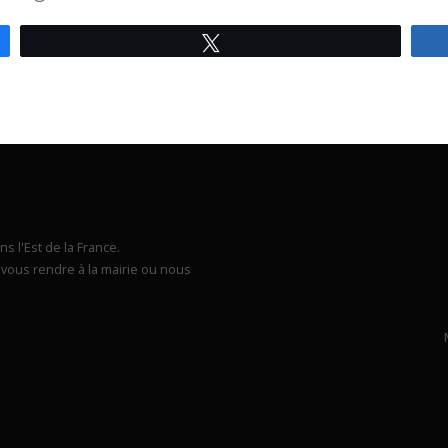
Tweetez
s l'Est de la France.
vous rendre à la mairie ou nous