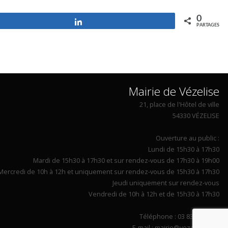
0
Partagez
PARTAGES
Mairie de Vézelise
21, place de l'Hôtel de ville
54330 VÉZELISE
Ouverture au public :
Lundi de 15h30 à 17h30
Mardi de 15h30 à 17h30 et sur rendez-vous de 17h30 à 19h00
Mercredi de 10h à 12h et uniquement sur rendez-vous de 15h30 à 17h30
Jeudi uniquement sur rendez-vous
Vendredi de 10h à 12h et de 15h30 à 17h30
Téléphone : 03 83 26 90 14
E-mail : mairie@vezelise.com