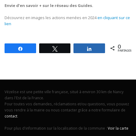
Envie d’en savoir + sur le réseau des Guides.
Découvrez en images les actions menées en 2024
en cliquant sur ce
lien
0
Partagez
Tweetez
Partagez
PARTAGES
Vézelise est une petite ville française, situé à environ 30 km de Nancy
dans l'Est de la France.
Pour toutes vos demandes, réclamations et/ou questions, vous pouvez
vous rendre à la mairie ou nous contacter grâce a notre formulaire de
contact
.
Pour plus d'information sur la localisation de la commune :
Voir la carte