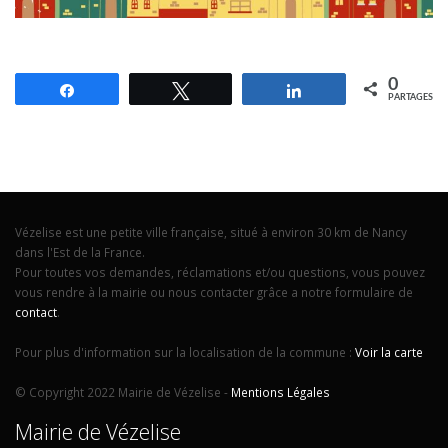
0
Partagez
Tweetez
Partagez
PARTAGES
Vézelise est une petite ville française, situé à environ 30 km de Nancy
dans l'Est de la France.
Pour toutes vos demandes, réclamations et/ou questions, vous pouvez
vous rendre à la mairie ou nous contacter grâce a notre formulaire de
contact
.
Pour plus d'information sur la localisation de la commune :
Voir la carte
© Copyright 2022 Mairie de Vézelise -
Mentions Légales
Mairie de Vézelise