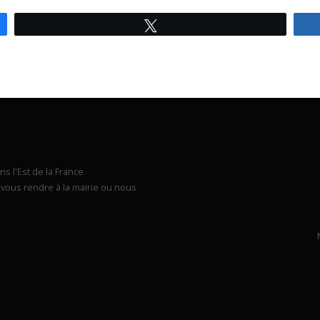
Tweetez
s l'Est de la France.
vous rendre à la mairie ou nous