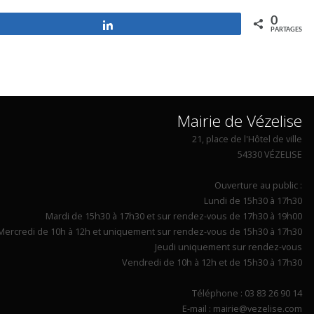
0
Partagez
PARTAGES
Mairie de Vézelise
21, place de l'Hôtel de ville
54330 VÉZELISE
Ouverture au public :
Lundi de 15h30 à 17h30
Mardi de 15h30 à 17h30 et sur rendez-vous de 17h30 à 19h00
Mercredi de 10h à 12h et uniquement sur rendez-vous de 15h30 à 17h30
Jeudi uniquement sur rendez-vous
Vendredi de 10h à 12h et de 15h30 à 17h30
Téléphone : 03 83 26 90 14
E-mail : mairie@vezelise.com