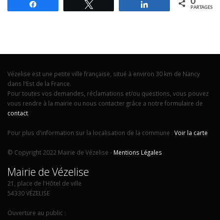
0
Partagez
Tweetez
Partagez
PARTAGES
Vézelise est une petite ville française, situé à environ 30 km de Nancy
dans l'Est de la France.
Pour toutes vos demandes, réclamations et/ou questions, vous pouvez
vous rendre à la mairie ou nous contacter grâce a notre formulaire de
contact
.
Pour plus d'information sur la localisation de la commune :
Voir la carte
© Copyright 2022 Mairie de Vézelise -
Mentions Légales
Mairie de Vézelise
21, place de l'Hôtel de ville
54330 VÉZELISE
Ouverture au public :