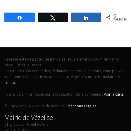
0
Partagez
Tweetez
Partagez
PARTAGES
Vézelise est une petite ville française, situé à environ 30 km de Nancy
dans l'Est de la France.
Pour toutes vos demandes, réclamations et/ou questions, vous pouvez
vous rendre à la mairie ou nous contacter grâce a notre formulaire de
contact
.
Pour plus d'information sur la localisation de la commune :
Voir la carte
© Copyright 2022 Mairie de Vézelise -
Mentions Légales
Mairie de Vézelise
21, place de l'Hôtel de ville
54330 VÉZELISE