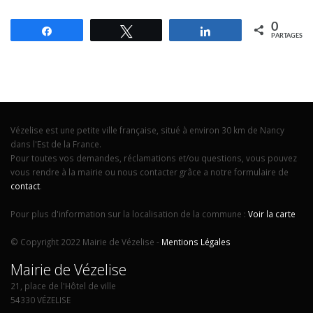
0
Partagez
Tweetez
Partagez
PARTAGES
Vézelise est une petite ville française, situé à environ 30 km de Nancy
dans l'Est de la France.
Pour toutes vos demandes, réclamations et/ou questions, vous pouvez
vous rendre à la mairie ou nous contacter grâce a notre formulaire de
contact
.
Pour plus d'information sur la localisation de la commune :
Voir la carte
© Copyright 2022 Mairie de Vézelise -
Mentions Légales
Mairie de Vézelise
21, place de l'Hôtel de ville
54330 VÉZELISE