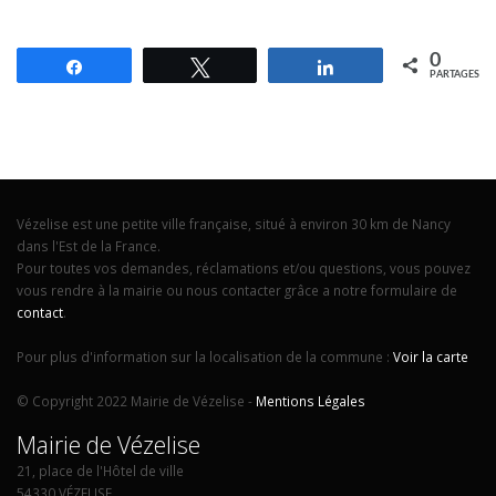
0
Partagez
Tweetez
Partagez
PARTAGES
Vézelise est une petite ville française, situé à environ 30 km de Nancy
dans l'Est de la France.
Pour toutes vos demandes, réclamations et/ou questions, vous pouvez
vous rendre à la mairie ou nous contacter grâce a notre formulaire de
contact
.
Pour plus d'information sur la localisation de la commune :
Voir la carte
© Copyright 2022 Mairie de Vézelise -
Mentions Légales
Mairie de Vézelise
21, place de l'Hôtel de ville
54330 VÉZELISE