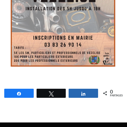
0
Partagez
Tweetez
Partagez
PARTAGES