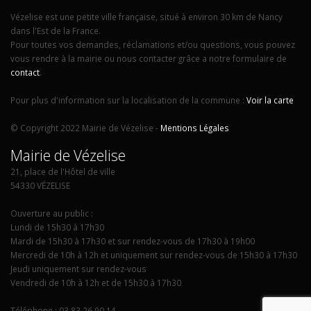
Vézelise est une petite ville française, situé à environ 30 km de Nancy
dans l'Est de la France.
Pour toutes vos demandes, réclamations et/ou questions, vous pouvez
vous rendre à la mairie ou nous contacter grâce a notre formulaire de
contact
.
Pour plus d'information sur la localisation de la commune :
Voir la carte
© Copyright 2022 Mairie de Vézelise -
Mentions Légales
Mairie de Vézelise
21, place de l'Hôtel de ville
54330 VÉZELISE
Ouverture au public :
Lundi de 15h30 à 17h30
Mardi de 15h30 à 17h30 et sur rendez-vous de 17h30 à 19h00
Mercredi de 10h à 12h et uniquement sur rendez-vous de 15h30 à 17h30
Jeudi uniquement sur rendez-vous
Vendredi de 10h à 12h et de 15h30 à 17h30
Téléphone : 03 83 26 90 14