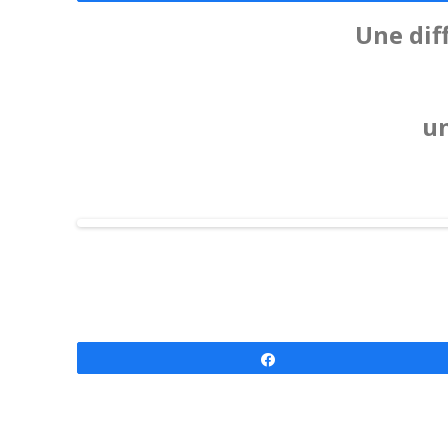
Une diff
un
Partagez