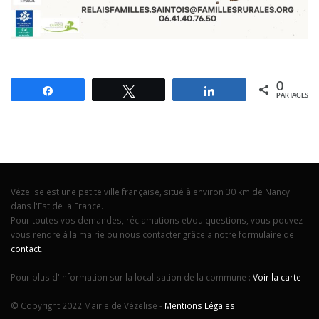
0
Partagez
Tweetez
Partagez
PARTAGES
Vézelise est une petite ville française, situé à environ 30 km de Nancy
dans l'Est de la France.
Pour toutes vos demandes, réclamations et/ou questions, vous pouvez
vous rendre à la mairie ou nous contacter grâce a notre formulaire de
contact
.
Pour plus d'information sur la localisation de la commune :
Voir la carte
© Copyright 2022 Mairie de Vézelise -
Mentions Légales