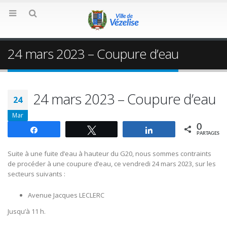
24 mars 2023 – Coupure d’eau
24 mars 2023 – Coupure d’eau
24
Mar
0
Partagez
Tweetez
Partagez
PARTAGES
Suite à une fuite d’eau à hauteur du G20, nous sommes contraints
de procéder à une coupure d’eau, ce vendredi 24 mars 2023, sur les
secteurs suivants :
Avenue Jacques LECLERC
Jusqu’à 11 h.