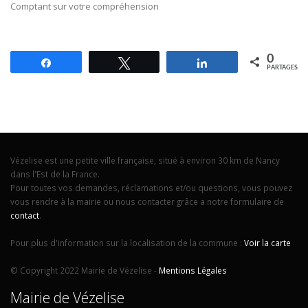
Comptant sur votre compréhension
0
Partagez
Tweetez
Partagez
PARTAGES
Vézelise est une petite ville française, situé à environ 30 km de Nancy
dans l'Est de la France.
Pour toutes vos demandes, réclamations et/ou questions, vous pouvez
vous rendre à la mairie ou nous contacter grâce a notre formulaire de
contact
.
Pour plus d'information sur la localisation de la commune :
Voir la carte
© Copyright 2022 Mairie de Vézelise -
Mentions Légales
Mairie de Vézelise