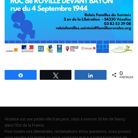
0
Partagez
Tweetez
Partagez
PARTAGES
Vézelise est une petite ville française, situé à environ 30 km de Nancy
dans l'Est de la France.
Pour toutes vos demandes, réclamations et/ou questions, vous pouvez
vous rendre à la mairie ou nous contacter grâce a notre formulaire de